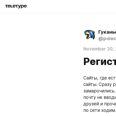
Гукань
@polec
November 30, 
Регис
Сайты, где ес
сайты. Сразу 
замарочились.
почту не вводи
друзей и проч
по сети ходим