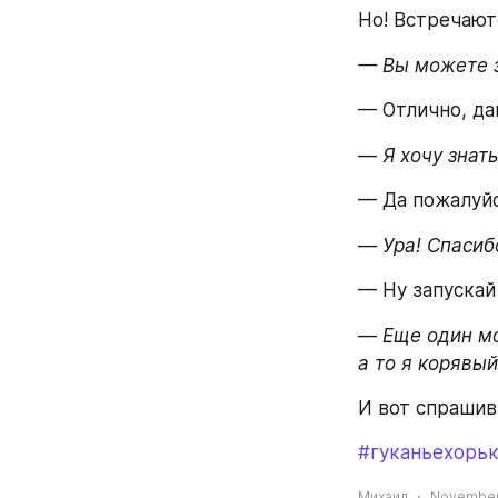
Но! Встречают
— Вы можете з
— Отлично, да
— 
Я хочу знать
— Да пожалуйс
— 
Ура! Спасиб
— Ну запускай
— 
Еще один мо
а то я корявый
И вот спрашив
#гуканьехорь
Михаил
November 