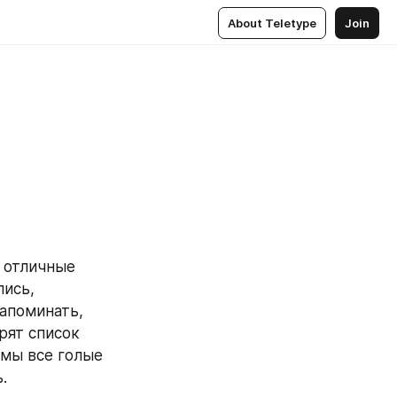
About Teletype
Join
 отличные 
ись, 
апоминать, 
рят список 
мы все голые 
.