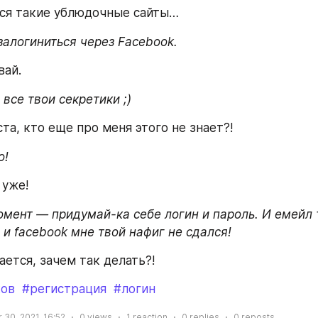
ся такие ублюдочные сайты…
алогиниться через Facebook.
вай.
 все твои секретики ;)
та, кто еще про меня этого не знает?!
о!
 уже!
мент — придумай-ка себе логин и пароль. И емейл 
 и facebook мне твой нафиг не сдался!
ается, зачем так делать?!
ков
#регистрация
#логин
30, 2021, 16:52
0
views
1
reaction
0
replies
0
reposts